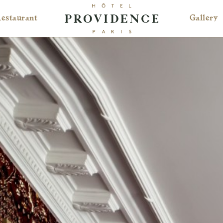
estaurant
Gallery