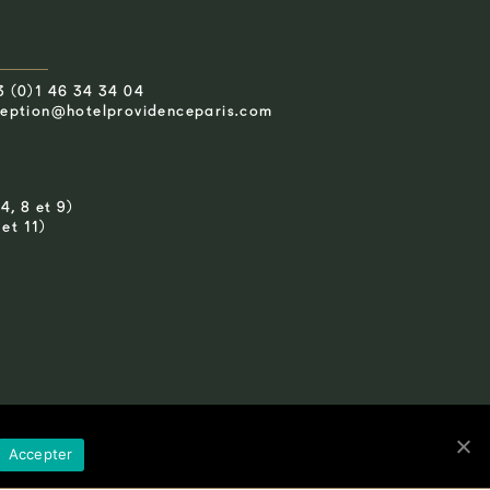
3 (0)1 46 34 34 04
ception@hotelprovidenceparis.com
4, 8 et 9)
 et 11)
Accepter
ac
Photos credits : Benoit Linero